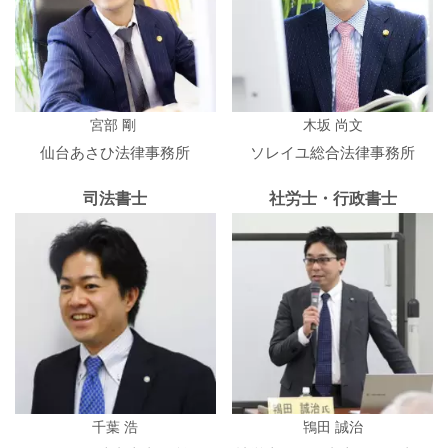
宮部 剛
木坂 尚文
仙台あさひ法律事務所
ソレイユ総合法律事務所
司法書士
社労士・行政書士
千葉 浩
鴇田 誠治