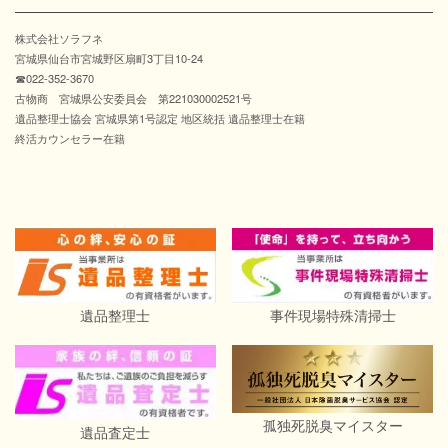
株式会社ソラフネ
宮城県仙台市宮城野区扇町3丁目10-24
☎022-352-3670
古物商 宮城県公安委員会 第221030002521号
遺品整理士協会 宮城県第1号認定 地区統括 遺品整理士在籍
終活カウンセラー在籍
遺品整理士
事件現場特殊清掃士
孤独死脱臭マイスター
遺品査定士